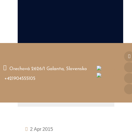
Orechová 2626/1 Galanta, Slovensko
+421904555105
2
Apr 2015