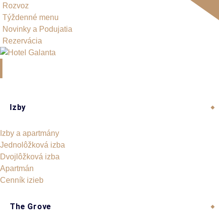
Rozvoz
Týždenné menu
Novinky a Podujatia
Rezervácia
Skip
to
Luxusný hotel a gurmánska reštaurácia
content
Izby
Izby a apartmány
Jednolôžková izba
Dvojlôžková izba
Apartmán
Cenník izieb
The Grove