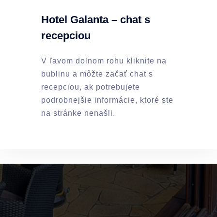
Hotel Galanta – chat s
recepciou
V ľavom dolnom rohu kliknite na
bublinu a môžte začať chat s
recepciou, ak potrebujete
podrobnejšie informácie, ktoré ste
na stránke nenašli.