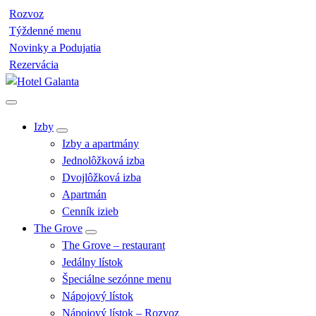
Rozvoz
Týždenné menu
Novinky a Podujatia
Rezervácia
Skip
to
Luxusný hotel a gurmánska reštaurácia
content
Izby
Izby a apartmány
Jednolôžková izba
Dvojlôžková izba
Apartmán
Cenník izieb
The Grove
The Grove – restaurant
Jedálny lístok
Špeciálne sezónne menu
Nápojový lístok
Nápojový lístok – Rozvoz