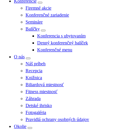
Konferencie
Firemné akcie
Konferenčné zariadenie
Semináre
Balíčky
Konferencia s ubytovaním
Denný konferenčný balíček
Konferenčné menu
O nás
Náš príbeh
Recepcia
Knižnica
Biliardová miestnosť
Fitness miestnosť
Záhrada
Detské ihrisko
Fotogaléria
Pravidlá ochrany osobných údajov
Okolie