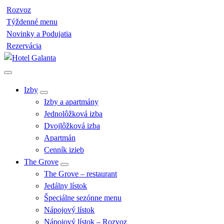
Rozvoz
Týždenné menu
Novinky a Podujatia
Rezervácia
Luxusný hotel a gurmánska reštaurácia
Izby
Izby a apartmány
Jednolôžková izba
Dvojlôžková izba
Apartmán
Cenník izieb
The Grove
The Grove – restaurant
Jedálny lístok
Špeciálne sezónne menu
Nápojový lístok
Nápojový lístok – Rozvoz